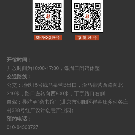
微信公众账号
微 博 账 号
开馆时间：
开放时间为10:00-17:00，每周二闭馆休整
交通路线：
公交：地铁15号线马泉营B出口，沿马泉营西路向北
240米，路口左转向西800米，丁字路口右侧
自驾：导航至“杂书馆”（北京市朝阳区崔各庄乡何各庄
村328号红厂设计创意产业园）
预约电话：
010-84308727