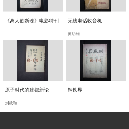
《离人欲断魂》电影特刊
无线电话收音机
黄幼雄
原子时代的建都新论
钢铁界
刘载和