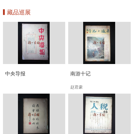
藏品巡展
中央导报
南游十记
赵君豪