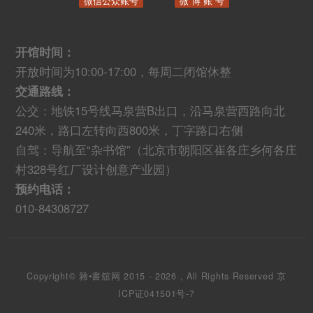
微信公众账号
微 博 账 号
开馆时间：
开放时间为10:00-17:00，每周二闭馆休整
交通路线：
公交：地铁15号线马泉营B出口，沿马泉营西路向北
240米，路口左转向西800米，丁字路口右侧
自驾：导航至“杂书馆”（北京市朝阳区崔各庄乡何各庄
村328号红厂设计创意产业园）
预约电话：
010-84308727
Copyright© 雜•書舘网 2015 - 2026 , All Rights Reserved
京
ICP证041501号-7