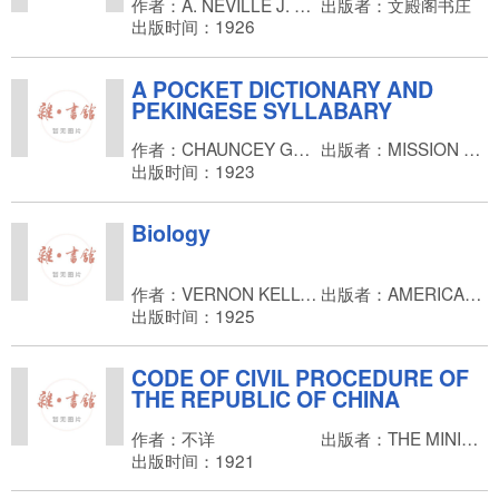
作者：A. NEVILLE J. WHYMANT.
出版者：文殿阁书庄
出版时间：1926
A POCKET DICTIONARY AND
PEKINGESE SYLLABARY
作者：CHAUNCEY GOODRISH
出版者：MISSION PERSS
出版时间：1923
Biology
作者：VERNON KELLOGG
出版者：AMERICAN LIBRARY ASSOCIATION
出版时间：1925
CODE OF CIVIL PROCEDURE OF
THE REPUBLIC OF CHINA
作者：不详
出版者：THE MINISTRY OF JUSTICE
出版时间：1921