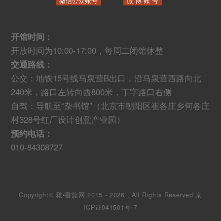
微信公众账号
微 博 账 号
开馆时间：
开放时间为10:00-17:00，每周二闭馆休整
交通路线：
公交：地铁15号线马泉营B出口，沿马泉营西路向北
240米，路口左转向西800米，丁字路口右侧
自驾：导航至“杂书馆”（北京市朝阳区崔各庄乡何各庄
村328号红厂设计创意产业园）
预约电话：
010-84308727
Copyright© 雜•書舘网 2015 - 2026 , All Rights Reserved
京
ICP证041501号-7