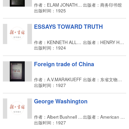
作者：ELAM JONATHAN ANDERSON
出版者：商务印书馆
出版时间：1925
ESSAYS TOWARD TRUTH
作者：KENNETH ALLAN ROBINSON，WILLIAM BENFIELD PRESSEY，JAMES DOWMсCALLUM
出版者：HENRY HOLT AND COMPANY
出版时间：1924
Foreign trade of China
作者：A.V.MARAKUEFF
出版者：东省文物研究会，MANCHURI RESEARCH SOCIETY
出版时间：1927
George Washington
作者：Albert Bushnell Hart
出版者：American Library Association
出版时间：1927