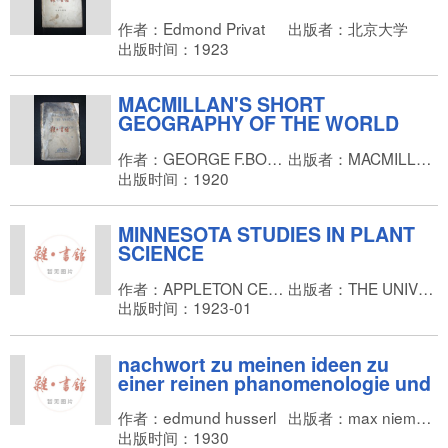
作者：Edmond Privat
出版者：北京大学
出版时间：1923
MACMILLAN'S SHORT
GEOGRAPHY OF THE WORLD
作者：GEORGE F.BOSWORTH,F.R.G.S
出版者：MACMILLAN AND CO.,LIMITED
出版时间：1920
MINNESOTA STUDIES IN PLANT
SCIENCE
作者：APPLETON CENTURY CROFTS Incorporated
出版者：THE UNIVERSITY OF MINNESOTA
出版时间：1923-01
nachwort zu meinen ideen zu
einer reinen phanomenologie und
phanomenologischen philosophie
作者：edmund husserl
出版者：max niemeyer verlag / Halle（saale）
出版时间：1930