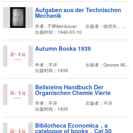
Aufgaben aus der Technischen
Mechanik
作者：F.Wittenbauer
出版者：徐洪兴，万昌书局
出版时间：1940-03-10
Autumn Books 1939
作者：不详
出版者：George Allen & Unwin Ltd
出版时间：1939
Beilsteins Handbuch Der
Organischen Chemie Vierte
Auflage
作者：不详
出版者：不详
出版时间：1935
Bibliotheca Economica，a
catalogue of books，Cat.50