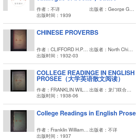
作者：不详
出版者：George Garding's Bookshop
出版时间：1939
CHINESE PROVERBS
作者：CLIFFORD H.PLOPPER
出版者：North China Union Language School，California College In China
出版时间：1932-03
COLLEGE READINGE IN ENGLISH
PROSEE（大学英语散文阅读）
作者：FRANKLIN WILLIAM SCOTT,JACOB ZEITLIN
出版者：龙门联合书局，徐仕吾
出版时间：1938-06
College Readings in English Prose
作者：Franklin William Scott, Jacob Zeitlin
出版者：不详
出版时间：1937