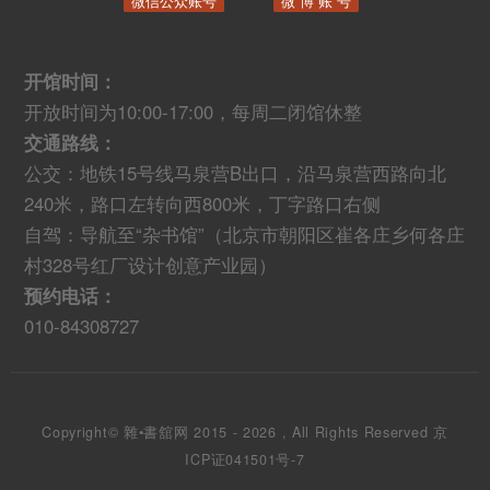
微信公众账号
微 博 账 号
开馆时间：
开放时间为10:00-17:00，每周二闭馆休整
交通路线：
公交：地铁15号线马泉营B出口，沿马泉营西路向北
240米，路口左转向西800米，丁字路口右侧
自驾：导航至“杂书馆”（北京市朝阳区崔各庄乡何各庄
村328号红厂设计创意产业园）
预约电话：
010-84308727
Copyright© 雜•書舘网 2015 - 2026 , All Rights Reserved
京
ICP证041501号-7