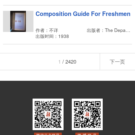
Composition Guide For Freshmen
作者：不详
出版者：The Department of Western Languages of Yenching University
出版时间：1938
1
/ 2420
下一页