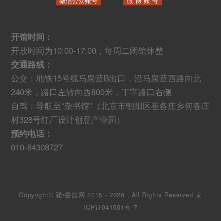
微信公众账号
微 博 账 号
开馆时间：
开放时间为10:00-17:00，每周二闭馆休整
交通路线：
公交：地铁15号线马泉营B出口，沿马泉营西路向北
240米，路口左转向西800米，丁字路口右侧
自驾：导航至“杂书馆”（北京市朝阳区崔各庄乡何各庄
村328号红厂设计创意产业园）
预约电话：
010-84308727
Copyright© 雜•書舘网 2015 - 2026 , All Rights Reserved
京
ICP证041501号-7