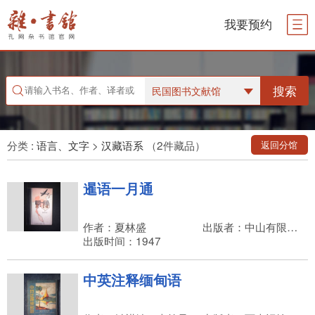
我要预约
搜索
民国图书文献馆
分类 :
语言、文字
>
汉藏语系
（2件藏品）
返回分馆
暹语一月通
作者：夏林盛
出版者：中山有限公司分行
出版时间：1947
中英注释缅甸语