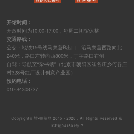
微信公众账号
微 博 账 号
开馆时间：
开放时间为10:00-17:00，每周二闭馆休整
交通路线：
公交：地铁15号线马泉营B出口，沿马泉营西路向北
240米，路口左转向西800米，丁字路口右侧
自驾：导航至“杂书馆”（北京市朝阳区崔各庄乡何各庄
村328号红厂设计创意产业园）
预约电话：
010-84308727
Copyright© 雜•書舘网 2015 - 2026 , All Rights Reserved
京
ICP证041501号-7