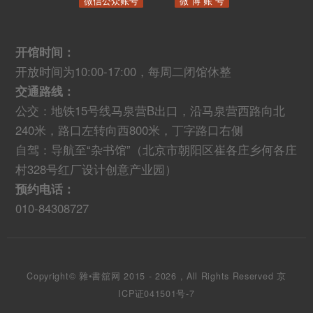
微信公众账号
微 博 账 号
开馆时间：
开放时间为10:00-17:00，每周二闭馆休整
交通路线：
公交：地铁15号线马泉营B出口，沿马泉营西路向北
240米，路口左转向西800米，丁字路口右侧
自驾：导航至“杂书馆”（北京市朝阳区崔各庄乡何各庄
村328号红厂设计创意产业园）
预约电话：
010-84308727
Copyright© 雜•書舘网 2015 - 2026 , All Rights Reserved
京
ICP证041501号-7