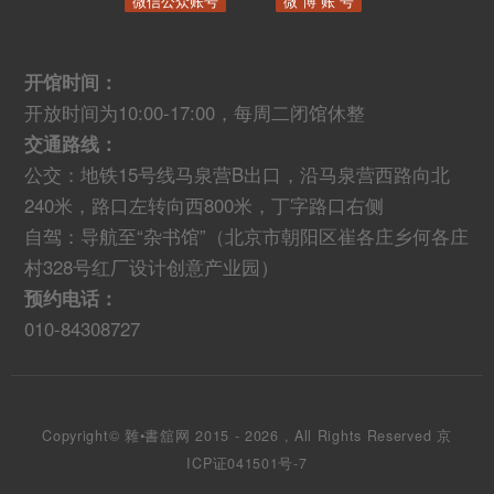
微信公众账号
微 博 账 号
开馆时间：
开放时间为10:00-17:00，每周二闭馆休整
交通路线：
公交：地铁15号线马泉营B出口，沿马泉营西路向北
240米，路口左转向西800米，丁字路口右侧
自驾：导航至“杂书馆”（北京市朝阳区崔各庄乡何各庄
村328号红厂设计创意产业园）
预约电话：
010-84308727
Copyright© 雜•書舘网 2015 - 2026 , All Rights Reserved
京
ICP证041501号-7