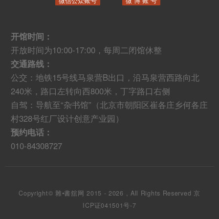
微信公众账号
微 博 账 号
开馆时间：
开放时间为10:00-17:00，每周二闭馆休整
交通路线：
公交：地铁15号线马泉营B出口，沿马泉营西路向北
240米，路口左转向西800米，丁字路口右侧
自驾：导航至“杂书馆”（北京市朝阳区崔各庄乡何各庄
村328号红厂设计创意产业园）
预约电话：
010-84308727
Copyright© 雜•書舘网 2015 - 2026 , All Rights Reserved
京
ICP证041501号-7