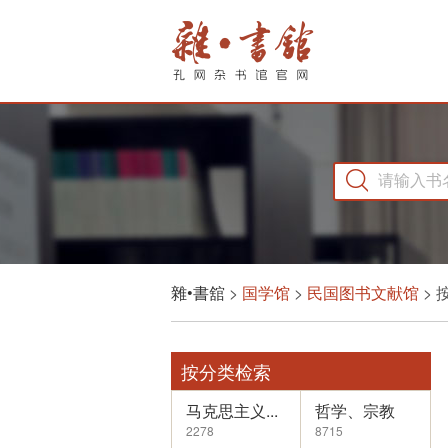
请输入书
雜•書舘
>
国学馆
>
民国图书文献馆
> 
按分类检索
马克思主义...
哲学、宗教
2278
8715