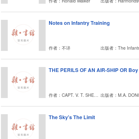
作者：Ronald Walker
Notes on Infantry Training
作者：不详
THE PERILS OF AN AIR-SHIP OR Boy S
作者：CAPT. V. T. SHERMAN
出版者：M.A. DONO
The Sky's The Limit