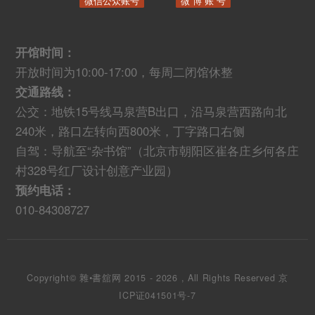
微信公众账号
微 博 账 号
开馆时间：
开放时间为10:00-17:00，每周二闭馆休整
交通路线：
公交：地铁15号线马泉营B出口，沿马泉营西路向北
240米，路口左转向西800米，丁字路口右侧
自驾：导航至“杂书馆”（北京市朝阳区崔各庄乡何各庄
村328号红厂设计创意产业园）
预约电话：
010-84308727
Copyright© 雜•書舘网 2015 - 2026 , All Rights Reserved
京
ICP证041501号-7