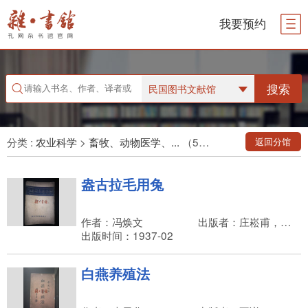
我要预约
搜索
民国图书文献馆
分类 :
农业科学
>
畜牧、动物医学、...
（518件藏品）
返回分馆
盎古拉毛用兔
作者：冯焕文
出版者：庄崧甫，中国农业书局
出版时间：1937-02
白燕养殖法